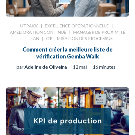
UTRAKK
|
EXCELLENCE OPÉRATIONNELLE
|
AMÉLIORATION CONTINUE
|
MANAGER DE PROXIMITÉ
|
LEAN
|
OPTIMISATION DES PROCESSUS
Comment créer la meilleure liste de
vérification Gemba Walk
par
Adeline de Oliveira
12 mai
16 minutes