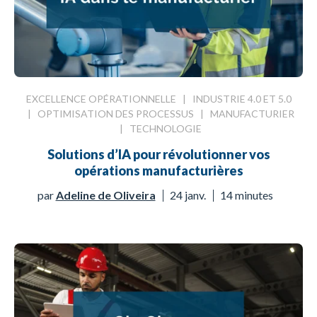
EXCELLENCE OPÉRATIONNELLE
|
INDUSTRIE 4.0 ET 5.0
|
OPTIMISATION DES PROCESSUS
|
MANUFACTURIER
|
TECHNOLOGIE
Solutions d’IA pour révolutionner vos
opérations manufacturières
par
Adeline de Oliveira
24 janv.
14 minutes