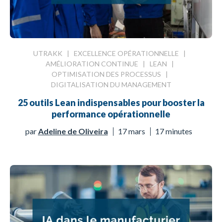
UTRAKK
|
EXCELLENCE OPÉRATIONNELLE
|
AMÉLIORATION CONTINUE
|
LEAN
|
OPTIMISATION DES PROCESSUS
|
DIGITALISATION DU MANAGEMENT
25 outils Lean indispensables pour booster la
performance opérationnelle
par
Adeline de Oliveira
17 mars
17 minutes