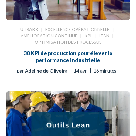
UTRAKK
|
EXCELLENCE OPÉRATIONNELLE
|
AMÉLIORATION CONTINUE
|
KPI
|
LEAN
|
OPTIMISATION DES PROCESSUS
30 KPI de production pour élever la
performance industrielle
par
Adeline de Oliveira
14 avr.
16 minutes