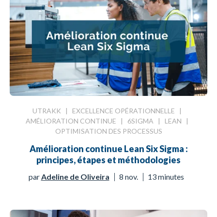
UTRAKK
|
EXCELLENCE OPÉRATIONNELLE
|
AMÉLIORATION CONTINUE
|
6SIGMA
|
LEAN
|
OPTIMISATION DES PROCESSUS
Amélioration continue Lean Six Sigma :
principes, étapes et méthodologies
par
Adeline de Oliveira
8 nov.
13 minutes