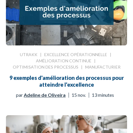
UTRAKK
|
EXCELLENCE OPÉRATIONNELLE
|
AMÉLIORATION CONTINUE
|
OPTIMISATION DES PROCESSUS
|
MANUFACTURIER
9 exemples d'amélioration des processus pour
atteindre l'excellence
par
Adeline de Oliveira
15 nov.
13 minutes