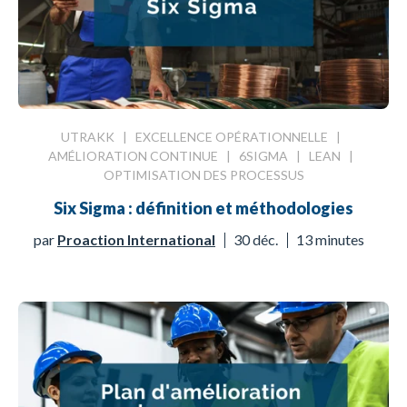
UTRAKK
|
EXCELLENCE OPÉRATIONNELLE
|
AMÉLIORATION CONTINUE
|
6SIGMA
|
LEAN
|
OPTIMISATION DES PROCESSUS
Six Sigma : définition et méthodologies
par
Proaction International
30 déc.
13 minutes