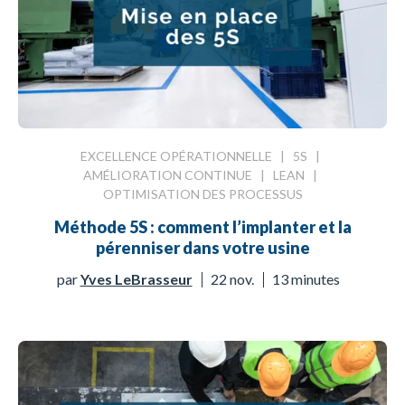
EXCELLENCE OPÉRATIONNELLE
|
5S
|
AMÉLIORATION CONTINUE
|
LEAN
|
OPTIMISATION DES PROCESSUS
Méthode 5S : comment l’implanter et la
pérenniser dans votre usine
par
Yves LeBrasseur
22 nov.
13 minutes