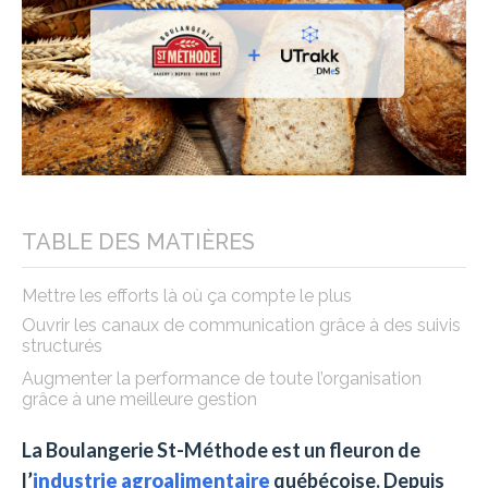
TABLE DES MATIÈRES
Mettre les efforts là où ça compte le plus
Ouvrir les canaux de communication grâce à des suivis
structurés
Augmenter la performance de toute l’organisation
grâce à une meilleure gestion
La Boulangerie St-Méthode est un fleuron de
l’
industrie agroalimentaire
québécoise. Depuis